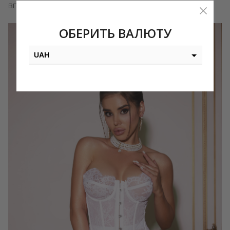
впевненості, елегантності та задоволення.
ОБЕРИТЬ ВАЛЮТУ
UAH
USD
EUR
PLN
KZT
AED
GEL