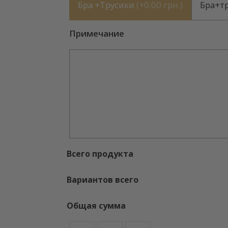
Бра +Трусики
(
+0.00 грн.
)
Бра+т
Примечание
Всего продукта
Вариантов всего
Общая сумма
Количество