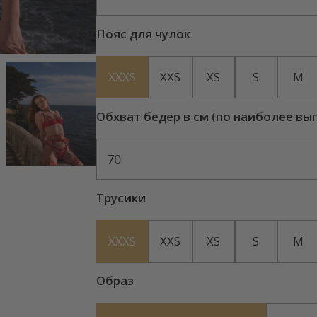
Пояс для чулок
XXXS
XXS
XS
S
M
Обхват бедер в см (по наиболее вы
70
Трусики
XXXS
XXS
XS
S
M
Образ