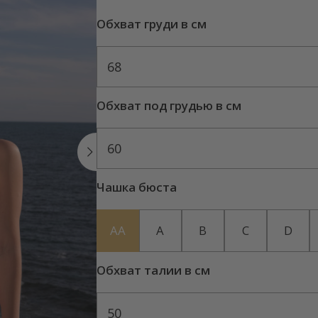
Обхват груди в см
68
Обхват под грудью в см
60
Чашка бюста
AA
A
B
C
D
Обхват талии в см
50