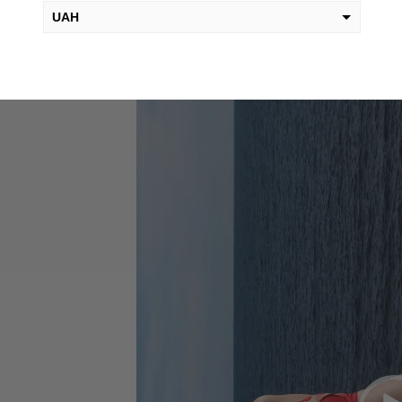
UAH
USD
EUR
PLN
KZT
AED
GEL