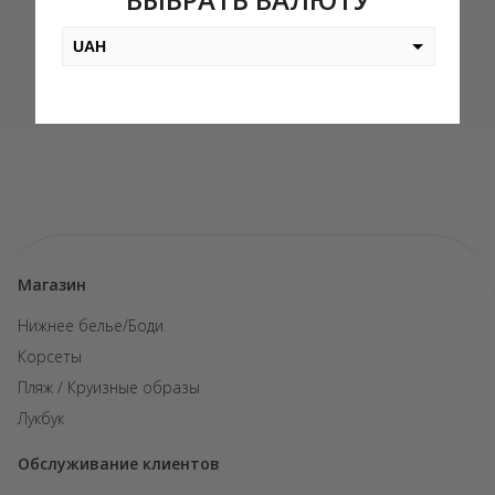
6,100.00
грн.
2,700.00
грн.
UAH
USD
EUR
PLN
KZT
AED
Магазин
GEL
Нижнее белье/Боди
Корсеты
Пляж / Круизные образы
Лукбук
Обслуживание клиентов