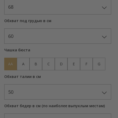
68
Обхват под грудью в см
60
Чашка бюста
AA
A
B
C
D
E
F
G
Обхват талии в см
50
Обхват бедер в см (по наиболее выпуклым местам)