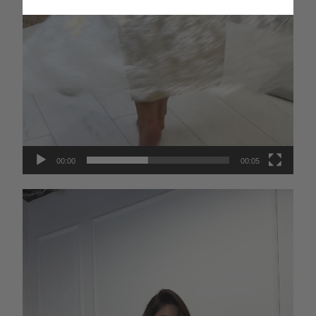
EUR
PLN
KZT
AED
GEL
00:00
00:05
Видеоплеер