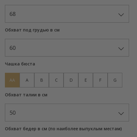
68
Обхват под грудью в см
60
Чашка бюста
AA
A
B
C
D
E
F
G
Обхват талии в см
50
Обхват бедер в см (по наиболее выпуклым местам)