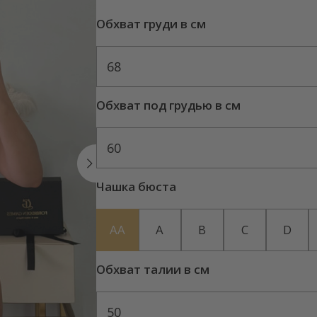
Обхват груди в см
68
Обхват под грудью в см
60
Чашка бюста
AA
A
B
C
D
Обхват талии в см
50