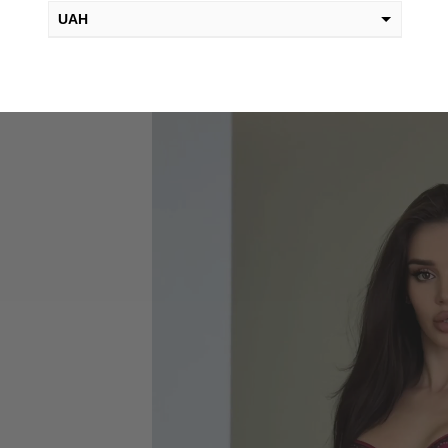
UAH
Видеоплеер
USD
EUR
PLN
KZT
AED
GEL