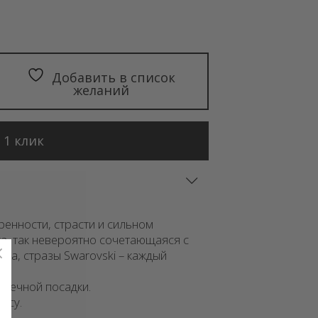
Добавить в список
желаний
 1 клик
ренности, страсти и сильном
ка, так невероятно сочетающаяся с
а, стразы Swarovski – каждый
пречной посадки.
осу.