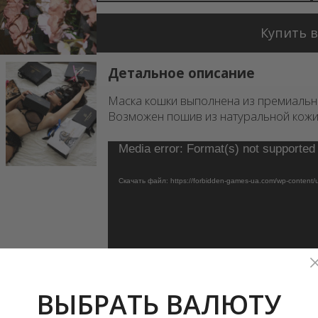
Купить в
Детальное описание
Маска кошки выполнена из премиально
Возможен пошив из натуральной кожи
Видеоплеер
Media error: Format(s) not supported 
Скачать файл: https://forbidden-games-ua.com/wp-conten
ВЫБРАТЬ ВАЛЮТУ