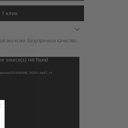
 1 клик
й эко-кожи. Безупречное качество.
.
or source(s) not found
t/uploads/2024/06/IMG_5028-1.mp4?_=1