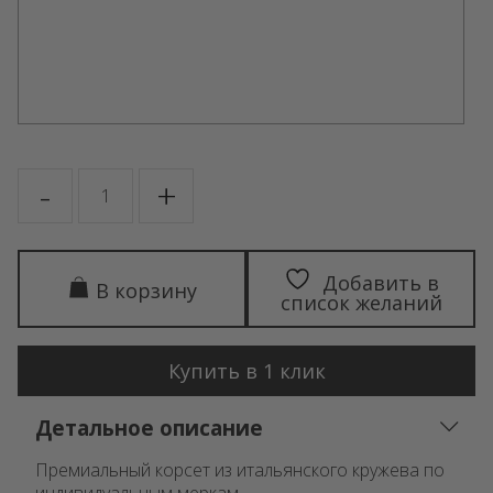
Количество
-
+
товара
MELANIA
beige
Добавить в
В корзину
список желаний
Купить в 1 клик
Детальное описание
Премиальный корсет из итальянского кружева по
индивидуальным меркам.