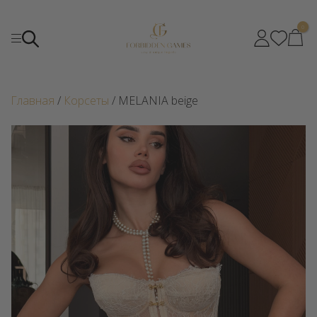
0
Главная
/
Корсеты
/ MELANIA beige