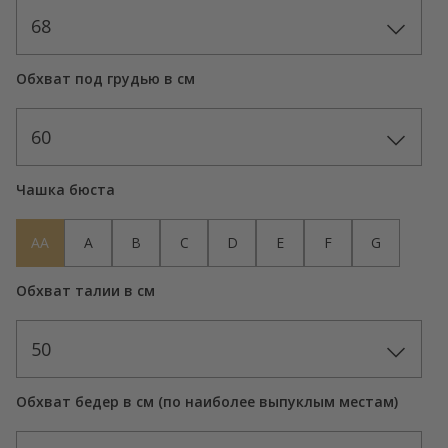
68
Обхват под грудью в см
60
Чашка бюста
AA
A
B
C
D
E
F
G
Обхват талии в см
50
Обхват бедер в см (по наиболее выпуклым местам)