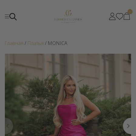
0
Главная
/
Платья
/ MONICA