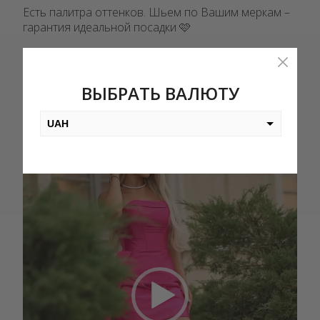
Есть палитра оттенков. Шьем по Вашим меркам –
гарантия идеальной посадки 🩷
Видеоплеер
ВЫБРАТЬ ВАЛЮТУ
UAH
USD
EUR
PLN
KZT
AED
GEL