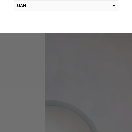
UAH
Видеоплеер
USD
EUR
PLN
KZT
AED
GEL