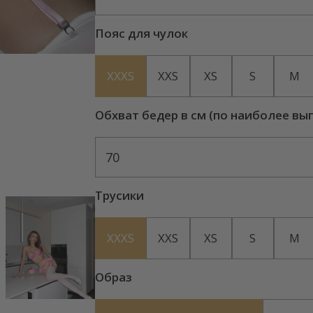
Пояс для чулок
XXXS
XXS
XS
S
M
Обхват бедер в см (по наиболее вы
70
Трусики
XXXS
XXS
XS
S
M
Образ