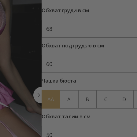
Обхват груди в см
68
Обхват под грудью в см
60
Чашка бюста
AA
A
B
C
D
Обхват талии в см
50