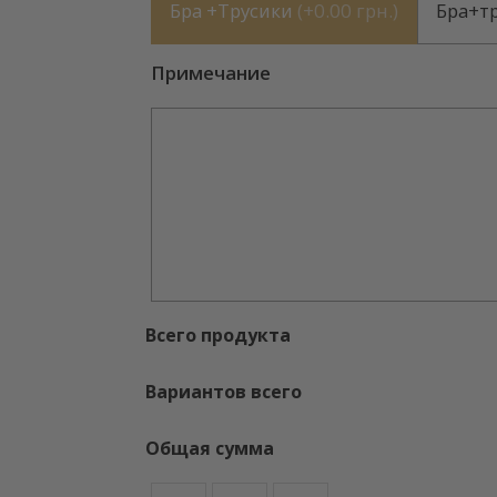
Бра +Трусики
(
+0.00 грн.
)
Бра+т
Примечание
Всего продукта
Вариантов всего
Общая сумма
Количество