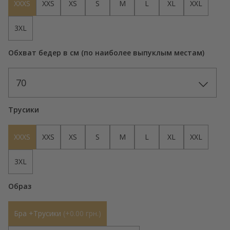
XXXS
XXS
XS
S
M
L
XL
XXL
3XL
Обхват бедер в см (по наиболее выпуклым местам)
70
Трусики
XXXS
XXS
XS
S
M
L
XL
XXL
3XL
Образ
Бра +Трусики
(
+0.00 грн.
)