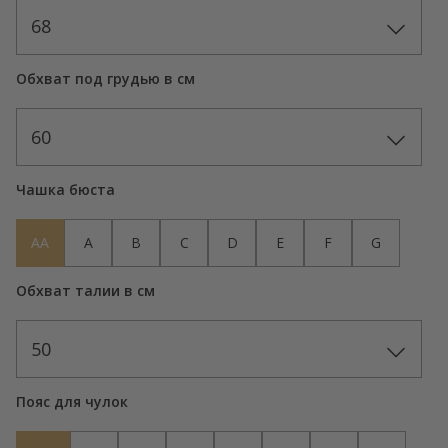
68
Обхват под грудью в см
60
Чашка бюста
AA
A
B
C
D
E
F
G
Обхват талии в см
50
Пояс для чулок