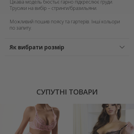
Цікава модель бюстьє гарно підкреслює груди.
Трусики на вибір – стринги/бразильяни.
AED
GEL
Можливий пошив поясу та гартерів. Інші кольори
по запиту.
Як вибрати розмір
СУПУТНІ ТОВАРИ