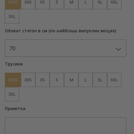
XXXS
XXS
XS
S
M
L
XL
XXL
3XL
Обхват стегон в см (по найбільш випуклих місцях)
70
Трусики
XXXS
XXS
XS
S
M
L
XL
XXL
3XL
Примітка