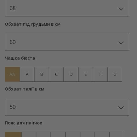
68
Обхват під грудьми в см
60
Чашка бюста
AA
A
B
C
D
E
F
G
Обхват талії в см
50
Пояс для панчох