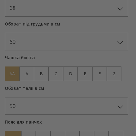
68
Обхват під грудьми в см
60
Чашка бюста
AA
A
B
C
D
E
F
G
Обхват талії в см
50
Пояс для панчох