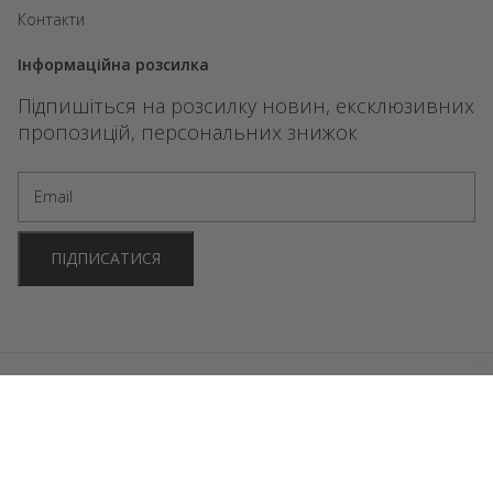
Контакти
Інформаційна розсилка
Підпишіться на розсилку новин, ексклюзивних
пропозицій, персональних знижок
ПІДПИСАТИСЯ
2024 FORBIDDEN GAMES. Всі права захищені. Розробка сайтів
OniStudio