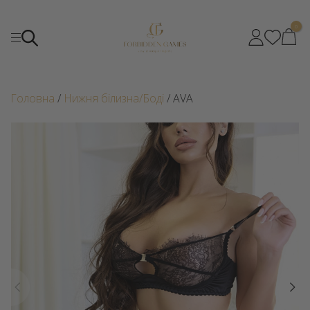
0
Головна
/
Нижня білизна/Боді
/ AVA