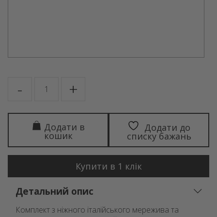
AVA
-
+
кількість
Додати в
Додати до
кошик
списку бажань
Купити в 1 клік
Детальний опис
Комплект з ніжного італійського мережива та