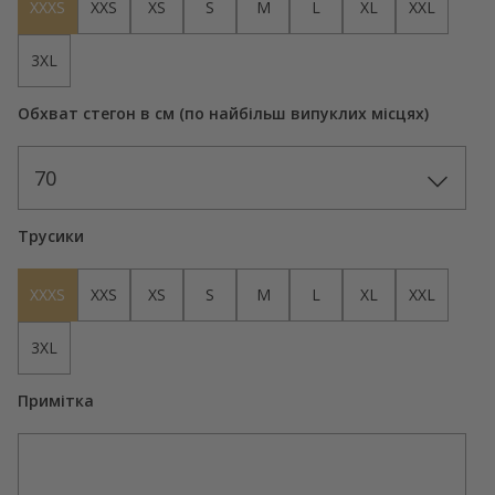
XXXS
XXS
XS
S
M
L
XL
XXL
3XL
Обхват стегон в см (по найбільш випуклих місцях)
70
Трусики
XXXS
XXS
XS
S
M
L
XL
XXL
3XL
Примітка