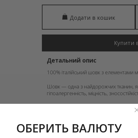
Додати в кошик
Купити в
Детальний опис
100% італійський шовк з елементами м
Шовк — одна з найдорожчих тканин, як
гіпоалергенність, міцність, зносостійкі
Багата палітра кольорів.
ВАЖЛИВО! Шовк є 100-відсотковим на
ОБЕРИТЬ ВАЛЮТУ
складається з білків, що виділяються
гусениць шовкопрядів при завивці кок