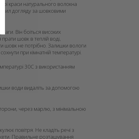
ової краси натурального волокна
авил догляду за шовковими
ваги. Він боїться високих
прати шовк в теплій воді,
ти шовк не потрібно. Залишки вологи
сохнути при кімнатній температурі.
мпературі 30С з використанням
ишки води видаліть за допомогою
сторони, через марлю, з мінімальною
улює повітря. Не кладіть речі з
пакети. Правильне розташування