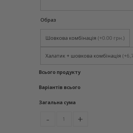
Образ
Шовкова комбінація
(
+0.00 грн.
)
Халатик + шовкова комбінація
(
+6,
Всього продукту
Варіантів всього
Загальна сума
ISABELLA
-
+
кількість