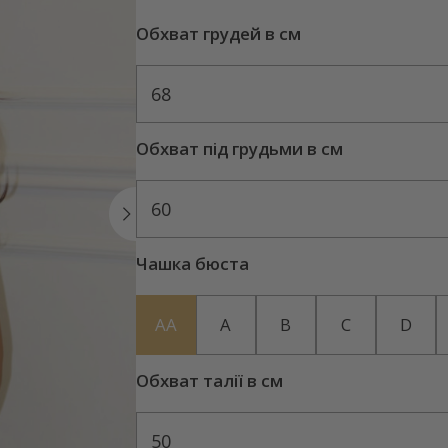
Обхват грудей в см
68
Обхват під грудьми в см
60
Чашка бюста
AA
A
B
C
D
Обхват талії в см
50