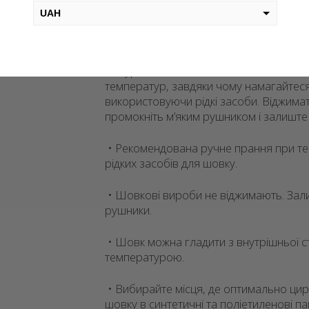
властивостей, довговічності та винятк
UAH
необхідно дотримуватись основних пр
виробами.
USD
EUR
Натуральний шовк вимагає особливої у
температур, завдяки чому намагайтеся 
PLN
використовуючи рідкі засоби. Віджима
KZT
промокніть м’яким рушником і залиште 
AED
• Рекомендована ручне прання при те
рідких засобів для шовку.
GEL
• Шовкові вироби не віджимають. Зал
рушники.
• Шовк можна гладити з внутрішньої 
температурою.
• Вибирайте місця, де оптимально цирк
шовку в синтетичні та поліетиленові 