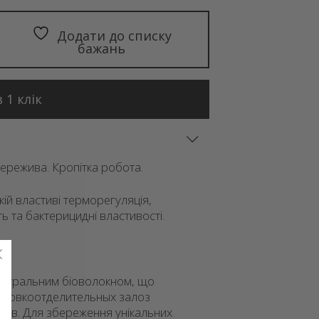
Додати до списку
бажань
 1 клік
ережива. Кропітка робота.
ій властиві терморегуляція,
сть та бактерицидні властивості.
туральним біоволокном, що
 з шовкоотделительных залоз
онів. Для збереження унікальних