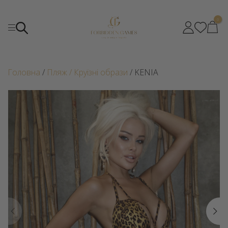
0
Головна
/
Пляж / Круїзні образи
/ KENIA