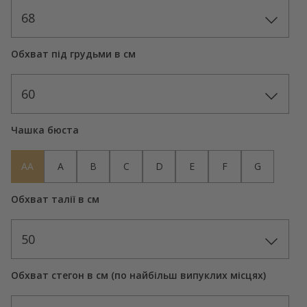
68
Обхват під грудьми в см
60
Чашка бюста
AA
A
B
C
D
E
F
G
Обхват талії в см
50
Обхват стегон в см (по найбільш випуклих місцях)