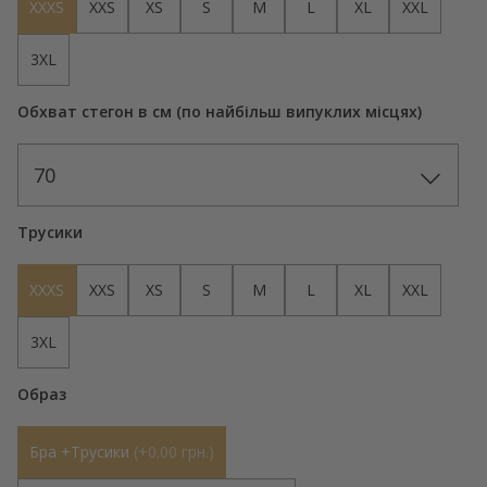
XXXS
XXS
XS
S
M
L
XL
XXL
3XL
Обхват стегон в см (по найбільш випуклих місцях)
70
Трусики
XXXS
XXS
XS
S
M
L
XL
XXL
3XL
Образ
Бра +Трусики
(
+0.00 грн.
)