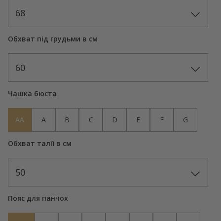
68
Обхват під грудьми в см
60
Чашка бюста
AA
A
B
C
D
E
F
G
Обхват талії в см
50
Пояс для панчох