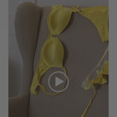
KZT
AED
GEL