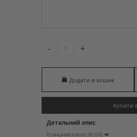
ROSIE
-
+
кількість
Додати в кошик
Купити в
Детальний опис
Розкішний корсет ROSIE 💋