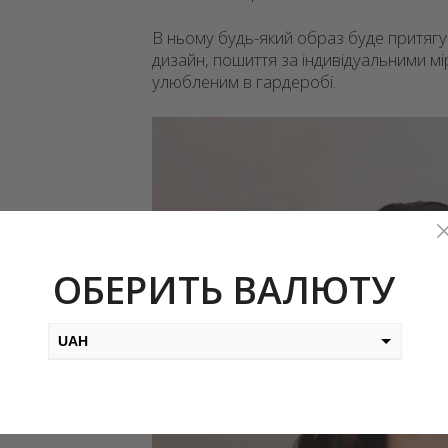
В ньому будь-який образ буде притягу
дизайн, пошиття за індивідуальними мі
улюбленим в гардеробі.
Відеопрогравач
ОБЕРИТЬ ВАЛЮТУ
UAH
USD
EUR