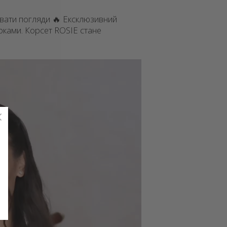
вати погляди 🔥 Ексклюзивний
рками. Корсет ROSIE стане