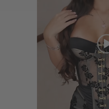
PLN
KZT
AED
GEL