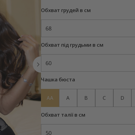
Обхват грудей в см
68
Обхват під грудьми в см
60
Чашка бюста
AA
A
B
C
D
Обхват талії в см
50