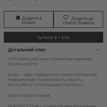
Додати в
Додати до
кошик
списку бажань
Купити в 1 клік
Детальний опис
100% італійський шовк з елементами мережива.
Кропітка робота.
Шовк — одна з найдорожчих тканин, якій властиві
терморегуляція, гіпоалергенність, міцність,
зносостійкість та бактерицидні властивості.
Багата палітра кольорів.
ВАЖЛИВО! Шовк є 100-відсотковим натуральним