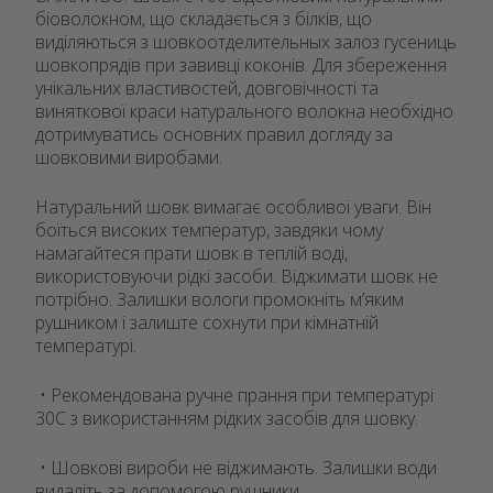
біоволокном, що складається з білків, що
виділяються з шовкоотделительных залоз гусениць
шовкопрядів при завивці коконів. Для збереження
унікальних властивостей, довговічності та
виняткової краси натурального волокна необхідно
дотримуватись основних правил догляду за
шовковими виробами.
Натуральний шовк вимагає особливої уваги. Він
боїться високих температур, завдяки чому
намагайтеся прати шовк в теплій воді,
використовуючи рідкі засоби. Віджимати шовк не
потрібно. Залишки вологи промокніть м’яким
рушником і залиште сохнути при кімнатній
температурі.
• Рекомендована ручне прання при температурі
30С з використанням рідких засобів для шовку.
• Шовкові вироби не віджимають. Залишки води
видаліть за допомогою рушники.