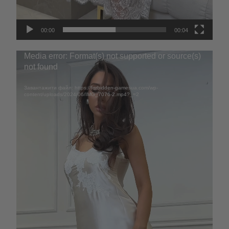
AED
GEL
00:00
00:04
Відеопрогравач
Media error: Format(s) not supported or source(s)
not found
Завантажити файл: https://forbidden-gamesua.com/wp-
content/uploads/2024/06/IMG_7076-2.mp4?_=2