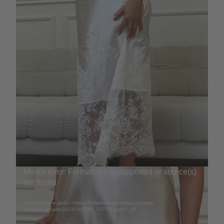
Відеопрогравач
Media error: Format(s) not supported or source(s)
not found
Завантажити файл: https://forbidden-gamesua.com/wp-
content/uploads/2024/06/IMG_7077-3.mp4?_=3