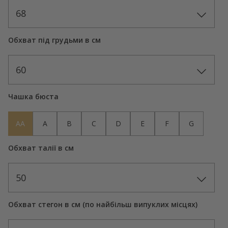
68
Обхват під грудьми в см
60
Чашка бюста
AA
A
B
C
D
E
F
G
Обхват талії в см
50
Обхват стегон в см (по найбільш випуклих місцях)