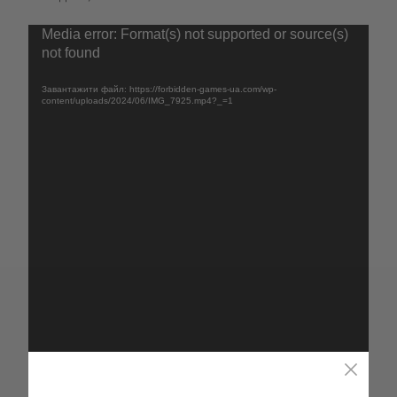
Відеопрогравач
Media error: Format(s) not supported or source(s)
not found
Завантажити файл: https://forbidden-games-ua.com/wp-
content/uploads/2024/06/IMG_7925.mp4?_=1