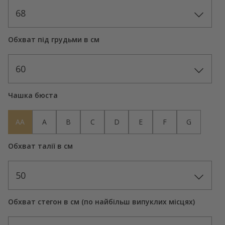
68
Обхват під грудьми в см
60
Чашка бюста
AA
A
B
C
D
E
F
G
Обхват талії в см
50
Обхват стегон в см (по найбільш випуклих місцях)