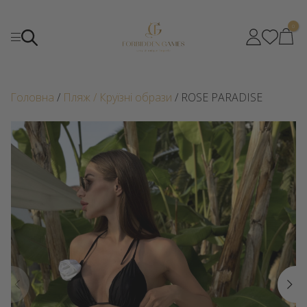
0
Головна
/
Пляж / Круїзні образи
/ ROSE PARADISE