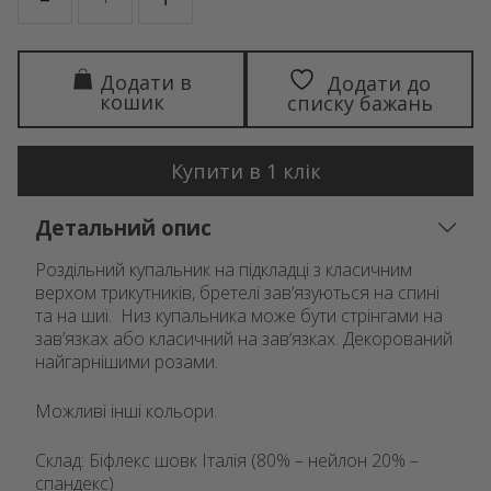
кількість
Додати в
Додати до
кошик
списку бажань
Купити в 1 клік
Детальний опис
Роздільний купальник на підкладці з класичним
верхом трикутників, бретелі зав’язуються на спині
та на шиї. Низ купальника може бути стрінгами на
зав’язках або класичний на зав‘язках. Декорований
найгарнішими розами.
Можливі інші кольори.
Склад: Біфлекс шовк Італія (80% – нейлон 20% –
спандекс)