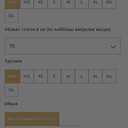
XXXS
XXS
XS
S
M
L
XL
XXL
3XL
Обхват стегон в см (по найбільш випуклих місцях)
70
Трусики
XXXS
XXS
XS
S
M
L
XL
XXL
3XL
Образ
Бра +Трусики
(
+0.00 грн.
)