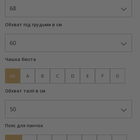
68
Обхват під грудьми в см
60
Чашка бюста
AA
A
B
C
D
E
F
G
Обхват талії в см
50
Пояс для панчох